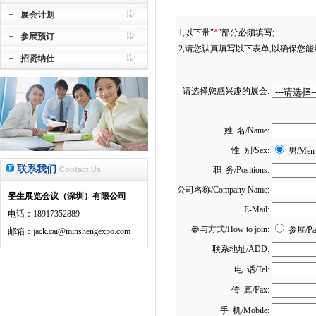
展会计划
1,以下带"
*
"部分必须填写;
参展预订
2,请您认真填写以下表单,以确保您能
招贤纳仕
请选择您感兴趣的展会:
姓 名/Name:
性 别/Sex:
男/M
联系我们
Contact Us
职 务/Positions:
公司名称/Company Name:
旻生展览会议（深圳）有限公司
E-Mail:
电话：18917352889
参与方式/How to join:
参展/Par
邮箱：jack.cai@minshengexpo.com
联系地址/ADD:
电 话/Tel:
传 真/Fax:
手 机/Mobile: